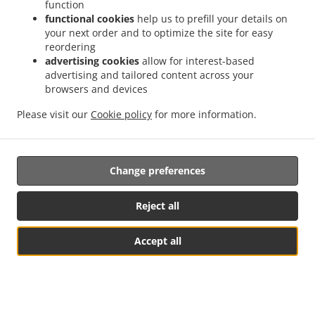
function
Udbringningsgebyr
functional cookies
help us to prefill your details on
your next order and to optimize the site for easy
reordering
Zone 1
, Min. - 100,00 kr., Gebyr - 49,00 kr.
advertising cookies
allow for interest-based
advertising and tailored content across your
Zone 5
, Min. - 100,00 kr., Gebyr - 49,00 kr.
browsers and devices
Zone 4
, Min. - 100,00 kr., Gebyr - 59,00 kr.
Please visit our
Cookie policy
for more information.
Zone 7
, Min. - 120,00 kr., Gebyr - 60,00 kr.
Zone 2
, Min. - 120,00 kr., Gebyr - 65,00 kr.
Zone 6
, Min. - 120,00 kr., Gebyr - 65,00 kr.
Change preferences
Zone 8
, Min. - 120,00 kr., Gebyr - 65,00 kr.
Zone 3
, Min. - 150,00 kr., Gebyr - 80,00 kr.
Reject all
Accept all