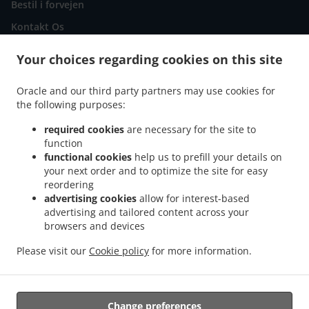
Bestil i forvejen
Kontakt Os
Your choices regarding cookies on this site
ACCEPTEREDE BETALINGSMETODER
Oracle and our third party partners may use cookies for
the following purposes:
required cookies
are necessary for the site to
function
functional cookies
help us to prefill your details on
your next order and to optimize the site for easy
.
.
Pizza Udbringning Albertslund
Pizza Udbringning Taastrup
Pizza Udbringning
reordering
.
.
.
Vallensbæk
Pizza Udbringning Glostrup
Pizza Udbringning Brøndby
Pizza
advertising cookies
allow for interest-based
advertising and tailored content across your
.
.
Udbringning Vallensbæk Strand
Pizza Udbringning Hvidovre
Pizza Udbringning
browsers and devices
.
.
.
København
Pizza Udbringning Ishøj
Pizza Udbringning Høje Taastrup
Pizza
.
.
.
Udbringning Hedehusene
Pizza Udbringning Skovlunde
Pizza Udbringning Rødovre
Please visit our
Cookie policy
for more information.
.
.
.
Pizza Udbringning Smørum
Udbringning af Indisk Mad
Fastfood Udbringning
Takeaway udbringning
Change preferences