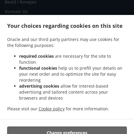
Bestil i forvejen
Kontakt Os
Your choices regarding cookies on this site
ACCEPTEREDE BETALINGSMETODER
Oracle and our third party partners may use cookies for
the following purposes:
required cookies
are necessary for the site to
function
functional cookies
help us to prefill your details on
your next order and to optimize the site for easy
.
.
Pizza Udbringning Albertslund
Pizza Udbringning Taastrup
Pizza Udbringning
reordering
.
.
.
Vallensbæk
Pizza Udbringning Glostrup
Pizza Udbringning Brøndby
Pizza
advertising cookies
allow for interest-based
advertising and tailored content across your
.
.
Udbringning Vallensbæk Strand
Pizza Udbringning Hvidovre
Pizza Udbringning
browsers and devices
.
.
.
København
Pizza Udbringning Ishøj
Pizza Udbringning Høje Taastrup
Pizza
.
.
.
Udbringning Hedehusene
Pizza Udbringning Skovlunde
Pizza Udbringning Rødovre
Please visit our
Cookie policy
for more information.
.
.
.
Pizza Udbringning Smørum
Udbringning af Indisk Mad
Fastfood Udbringning
Takeaway udbringning
Change preferences